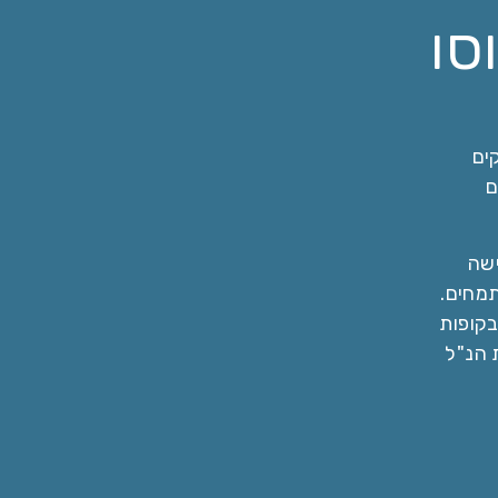
סו
ים
ם
שה
מחים.
בקופות
 הנ"ל