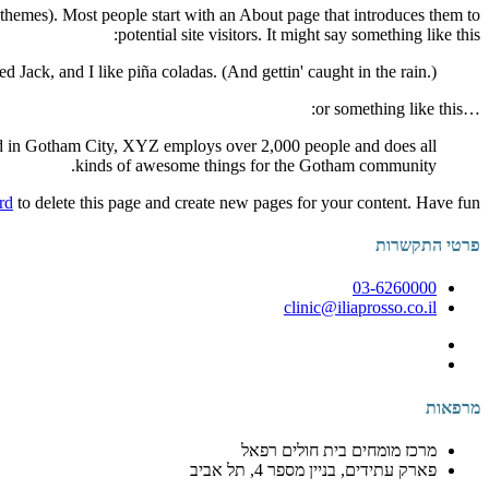
st themes). Most people start with an About page that introduces them to
potential site visitors. It might say something like this:
d Jack, and I like piña coladas. (And gettin' caught in the rain.)
…or something like this:
d in Gotham City, XYZ employs over 2,000 people and does all
kinds of awesome things for the Gotham community.
rd
to delete this page and create new pages for your content. Have fun!
פרטי התקשרות
03-6260000
clinic@iliaprosso.co.il
מרפאות
מרכז מומחים בית חולים רפאל
פארק עתידים, בניין מספר 4, תל אביב