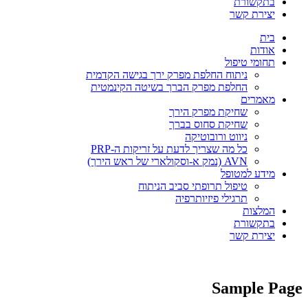
בתקשורת
יצירת קשר
בית
אודות
תחומי טיפול
ניתוח החלפת מפרק ירך בגישה הקדמית
החלפת מפרק הברך בשיטה הקינמטית
מאמרים
שחיקת מפרק הירך
שחיקת סחוס בברך
ניווט ורובוטיקה
כל מה שצריך לדעת על זריקות ה-PRP
AVN (נמק א-וסקולארי של ראש הירך)
מידע למטופל
טיפול תרופתי סביב הניתוח
תרגילי פיזיותרפיה
המלצות
בתקשורת
יצירת קשר
Sample Page