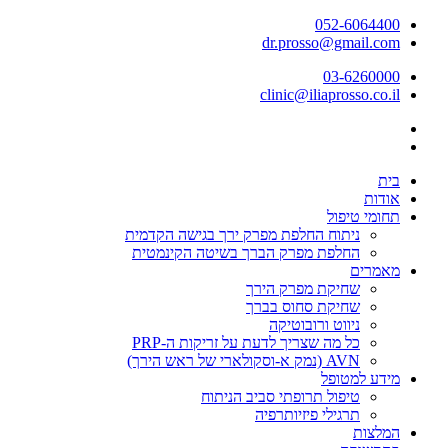
דלג
052-6064400
לתוכן
dr.prosso@gmail.com
03-6260000
clinic@iliaprosso.co.il
בית
אודות
תחומי טיפול
ניתוח החלפת מפרק ירך בגישה הקדמית
החלפת מפרק הברך בשיטה הקינמטית
מאמרים
שחיקת מפרק הירך
שחיקת סחוס בברך
ניווט ורובוטיקה
כל מה שצריך לדעת על זריקות ה-PRP
AVN (נמק א-וסקולארי של ראש הירך)
מידע למטופל
טיפול תרופתי סביב הניתוח
תרגילי פיזיותרפיה
המלצות